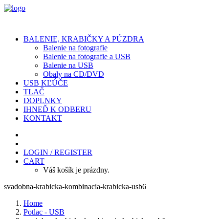
BALENIE, KRABIČKY A PÚZDRA
Balenie na fotografie
Balenie na fotografie a USB
Balenie na USB
Obaly na CD/DVD
USB KĽÚČE
TLAČ
DOPLNKY
IHNEĎ K ODBERU
KONTAKT
LOGIN / REGISTER
CART
Váš košík je prázdny.
svadobna-krabicka-kombinacia-krabicka-usb6
Home
Potlac - USB