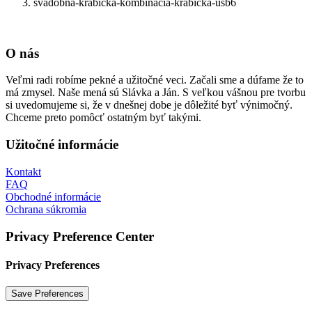
svadobna-krabicka-kombinacia-krabicka-usb6
O nás
Veľmi radi robíme pekné a užitočné veci. Začali sme a dúfame že to
má zmysel. Naše mená sú Slávka a Ján. S veľkou vášnou pre tvorbu
si uvedomujeme si, že v dnešnej dobe je dôležité byť výnimočný.
Chceme preto pomôcť ostatným byť takými.
Užitočné informácie
Kontakt
FAQ
Obchodné informácie
Ochrana súkromia
Privacy Preference Center
Privacy Preferences